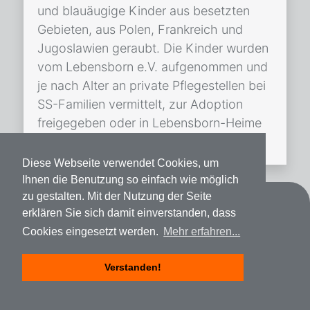
und blauäugige Kinder aus besetzten
Gebieten, aus Polen, Frankreich und
Jugoslawien geraubt. Die Kinder wurden
vom Lebensborn e.V. aufgenommen und
je nach Alter an private Pflegestellen bei
SS-Familien vermittelt, zur Adoption
freigegeben oder in Lebensborn-Heime
gebracht. Alle Kinder […]
Diese Webseite verwendet Cookies, um
Ihnen die Benutzung so einfach wie möglich
zu gestalten. Mit der Nutzung der Seite
Kontakt
erklären Sie sich damit einverstanden, dass
Cookies eingesetzt werden.
Mehr erfahren...
Datenschutz
Impressum
Verstanden!