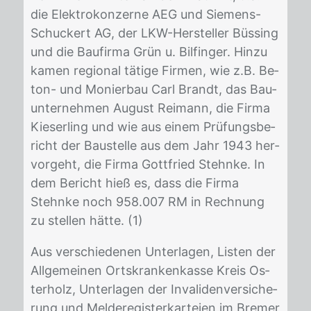
die Elek­tro­kon­zer­ne AEG und Sie­mens-
Schu­ckert AG, der LKW-Her­stel­ler Büs­sing
und die Bau­fir­ma Grün u. Bil­fin­ger. Hin­zu
ka­men re­gio­nal tä­ti­ge Fir­men, wie z.B. Be­
ton- und Mo­nier­bau Carl Brandt, das Bau­
un­ter­neh­men Au­gust Rei­mann, die Fir­ma
Kie­ser­ling und wie aus ei­nem Prü­fungs­be­
richt der Bau­stel­le aus dem Jahr 1943 her­
vor­geht, die Fir­ma Gott­fried Stehn­ke. In
dem Be­richt hieß es, dass die Fir­ma
Stehn­ke noch 958.007 RM in Rech­nung
zu stel­len hät­te. (1)
Aus ver­schie­de­nen Un­ter­la­gen, Lis­ten der
All­ge­mei­nen Orts­kran­ken­kas­se Kreis Os­
ter­holz, Un­ter­la­gen der In­va­li­den­ver­si­che­
rung und Mel­de­re­gis­ter­kar­tei­en im Bre­mer