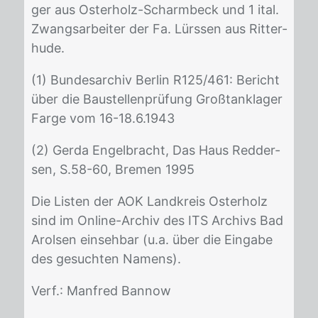
ger aus Os­ter­holz-Scharm­beck und 1 ital.
Zwangs­ar­bei­ter der Fa. Lürs­sen aus Rit­ter­
hu­de.
(1) Bun­des­ar­chiv Ber­lin R125/​461: Be­richt
über die Bau­stel­len­prü­fung Groß­t­an­kla­ger
Far­ge vom 16-18.6.1943
(2) Ger­da En­gelb­racht, Das Haus Red­der­
sen, S.58-60, Bre­men 1995
Die Lis­ten der AOK Land­kreis Os­ter­holz
sind im On­line-Ar­chiv des ITS Ar­chivs Bad
Arol­sen ein­seh­bar (u.a. über die Ein­ga­be
des ge­such­ten Na­mens).
Verf.: Man­fred Ban­now