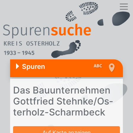
Spuren
Das Bau­un­ter­neh­men
Gott­fried Stehn­ke/​Os­
ter­holz-Scharm­beck
Auf Karte anzeigen