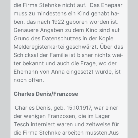
die Fir­ma Stehn­ke nicht auf. Das Ehe­paar
muss zu min­des­tens ein Kind ge­habt ha­
ben, das nach 1922 ge­bo­ren wor­den ist.
Ge­naue­re An­ga­ben zu dem Kind sind auf
Grund des Da­ten­schut­zes in der Ko­pie
Mel­de­re­gis­ter­kar­tei ge­schwärzt. Über das
Schick­sal der Fa­mi­lie ist bis­her nichts wei­
ter be­kannt und auch die Fra­ge, wo der
Ehe­mann von Anna ein­ge­setzt wur­de, ist
noch of­fen.
Charles Denis/Franzose
Charles De­nis, geb. 15.10.1917, war ei­ner
der we­ni­gen Fran­zo­sen, die im La­ger
Tesch in­ter­niert wa­ren und zeit­wei­se für
die Fir­ma Stehn­ke ar­bei­ten muss­ten.Aus