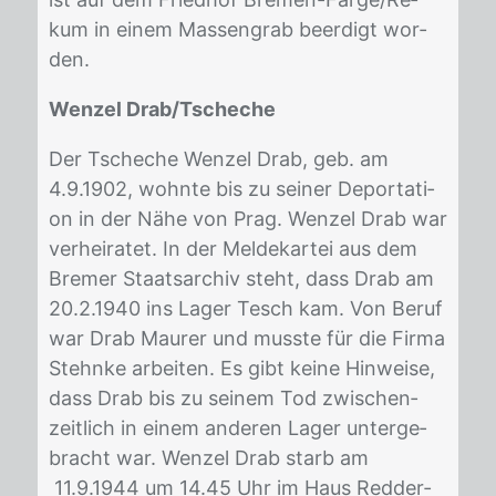
kum in ei­nem Mas­sen­grab be­er­digt wor­
den.
Wenzel Drab/Tscheche
Der Tsche­che Wen­zel Drab, geb. am
4.9.1902, wohn­te bis zu sei­ner De­por­ta­ti­
on in der Nähe von Prag. Wen­zel Drab war
ver­hei­ra­tet. In der Mel­de­kar­tei aus dem
Bre­mer Staats­ar­chiv steht, dass Drab am
20.2.1940 ins La­ger Tesch kam. Von Be­ruf
war Drab Mau­rer und muss­te für die Fir­ma
Stehn­ke ar­bei­ten. Es gibt kei­ne Hin­wei­se,
dass Drab bis zu sei­nem Tod zwi­schen­
zeit­lich in ei­nem an­de­ren La­ger un­ter­ge­
bracht war. Wen­zel Drab starb am
11.9.1944 um 14.45 Uhr im Haus Red­der­