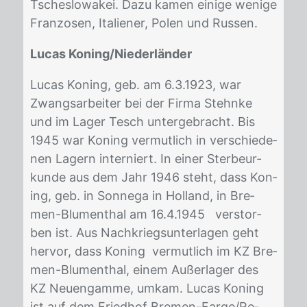
Tsches­lo­wa­kei. Dazu ka­men ei­ni­ge we­ni­ge
Fran­zo­sen, Ita­lie­ner, Po­len und Rus­sen.
Lucas Koning/Niederländer
Lu­cas Ko­n­ing, geb. am 6.3.1923, war
Zwangs­ar­bei­ter bei der Fir­ma Stehn­ke
und im La­ger Tesch un­ter­ge­bracht. Bis
1945 war Ko­n­ing ver­mut­lich in ver­schie­de­
nen La­gern in­ter­niert. In ei­ner Ster­be­ur­
kun­de aus dem Jahr 1946 steht, dass Ko­n­
ing, geb. in Son­ne­ga in Hol­land, in Bre­
men-Blu­men­thal am 16.4.1945 ver­stor­
ben ist. Aus Nach­kriegs­un­ter­la­gen geht
her­vor, dass Ko­n­ing ver­mut­lich im KZ Bre­
men-Blu­men­thal, ei­nem Au­ßer­la­ger des
KZ Neu­eng­am­me, um­kam. Lu­cas Ko­n­ing
ist auf dem Fried­hof Bre­men-Far­ge/​Re­