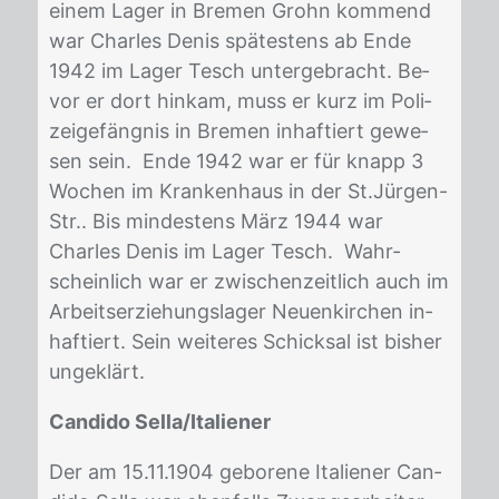
ei­nem La­ger in Bre­men Grohn kom­mend
war Charles De­nis spä­tes­tens ab Ende
1942 im La­ger Tesch un­ter­ge­bracht. Be­
vor er dort hin­kam, muss er kurz im Po­li­
zei­ge­fäng­nis in Bre­men in­haf­tiert ge­we­
sen sein. Ende 1942 war er für knapp 3
Wo­chen im Kran­ken­haus in der St.Jür­gen-
Str.. Bis min­des­tens März 1944 war
Charles De­nis im La­ger Tesch. Wahr­
schein­lich war er zwi­schen­zeit­lich auch im
Ar­beits­er­zie­hungs­la­ger Neu­en­kir­chen in­
haf­tiert. Sein wei­te­res Schick­sal ist bis­her
un­ge­klärt.
Candido Sella/Italiener
Der am 15.11.1904 ge­bo­re­ne Ita­lie­ner Can­