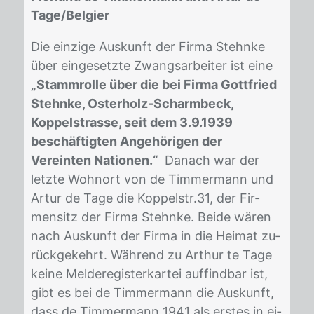
Tage/Belgier
Die ein­zi­ge Aus­kunft der Fir­ma Stehn­ke
über ein­ge­setz­te Zwangs­ar­bei­ter ist eine
„Stammrolle über die bei Firma Gottfried
Stehnke, Osterholz-Scharmbeck,
Koppelstrasse, seit dem 3.9.1939
beschäftigten Angehörigen der
Vereinten Nationen.“
Da­nach war der
letz­te Wohn­ort von de Tim­mer­mann und
Ar­tur de Tage die Kop­pel­str.31, der Fir­
men­sitz der Fir­ma Stehn­ke. Bei­de wä­ren
nach Aus­kunft der Fir­ma in die Hei­mat zu­
rück­ge­kehrt. Wäh­rend zu Ar­thur te Tage
kei­ne Mel­de­re­gis­ter­kar­tei auf­find­bar ist,
gibt es bei de Tim­mer­mann die Aus­kunft,
dass de Tim­mer­mann 1941 als ers­tes in ei­