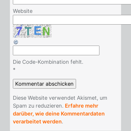
Website
Die Code-Kombination fehlt.
*
Die­se Web­site ver­wen­det Akis­met, um
Spam zu re­du­zie­ren.
Erfahre mehr
darüber, wie deine Kommentardaten
verarbeitet werden
.