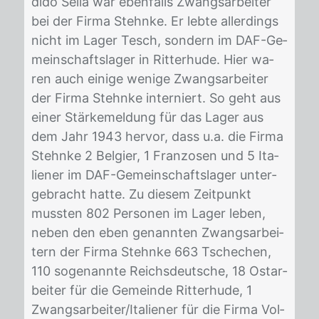
di­do Sel­la war eben­falls Zwangs­ar­bei­ter
bei der Fir­ma Stehn­ke. Er leb­te al­ler­dings
nicht im La­ger Tesch, son­dern im DAF-Ge­
mein­schafts­la­ger in Rit­ter­hu­de. Hier wa­
ren auch ei­ni­ge we­ni­ge Zwangs­ar­bei­ter
der Fir­ma Stehn­ke in­ter­niert. So geht aus
ei­ner Stär­ke­mel­dung für das La­ger aus
dem Jahr 1943 her­vor, dass u.a. die Fir­ma
Stehn­ke 2 Bel­gi­er, 1 Fran­zo­sen und 5 Ita­
lie­ner im DAF-Ge­mein­schafts­la­ger un­ter­
ge­bracht hat­te. Zu die­sem Zeit­punkt
muss­ten 802 Per­so­nen im La­ger le­ben,
ne­ben den eben ge­nann­ten Zwangs­ar­bei­
tern der Fir­ma Stehn­ke 663 Tsche­chen,
110 so­ge­nann­te Reichs­deut­sche, 18 Ost­ar­
bei­ter für die Ge­mein­de Rit­ter­hu­de, 1
Zwangs­ar­bei­ter/​Ita­lie­ner für die Fir­ma Vol­