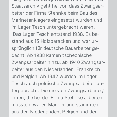
Staats­ar­chiv geht her­vor, dass Zwangs­ar­
bei­ter der Fir­ma Stehn­ke beim Bau des
Ma­ri­net­an­kla­gers ein­ge­setzt wur­den und
im La­ger Tesch un­ter­ge­bracht wa­ren.
Das La­ger Tesch ent­stand 1938. Es be­
stand aus 15 Holz­ba­ra­cken und war ur­
sprüng­lich für deut­sche Bau­ar­bei­ter ge­
dacht. Ab 1938 ka­men tsche­chi­sche
Zwangs­ar­bei­ter hin­zu, ab 1940 Zwangs­ar­
bei­ter aus den Nie­der­lan­den, Frank­reich
und Bel­gi­en. Ab 1942 wur­den im La­ger
Tesch auch pol­ni­sche Zwangs­ar­bei­ter un­
ter­ge­bracht. Die meis­ten Zwangs­ar­bei­ter/​
in­nen, die bei der Fir­ma Stehn­ke ar­bei­ten
muss­ten, wa­ren Män­ner und stamm­ten
aus den Nie­der­lan­den, Bel­gi­en und der