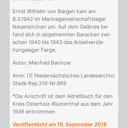
Ernst Wil­helm von Bar­gen kam am
8.3.1942 im Ma­ri­ne­ge­mein­schafts­la­ger
Neu­en­kir­chen um. Auf dem Ge­län­de be­
fand sich in ab­ge­trenn­ten Ba­ra­cken zwi­
schen 1940 bis 1943 das Ar­beits­er­zie­
hungs­la­ger Far­ge,
Au­tor: Man­fred Ban­now
Anm: (1) Nie­der­säch­si­sches Lan­des­ar­chiv/​
Sta­de Rep.210-Nr.869
*Die An­schrift ist dem Adreß­buch für den
Kreis Os­ter­holz-Blu­men­thal aus dem Jahr
1938 ent­nom­men
Veröffentlicht am
19. September 2018