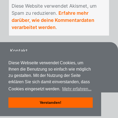
Die­se Web­site ver­wen­det Akis­met, um
Spam zu re­du­zie­ren.
Erfahre mehr
darüber, wie deine Kommentardaten
verarbeitet werden
.
Kontakt
Datenschutz
Diese Webseite verwendet Cookies, um
Ihnen die Benutzung so einfach wie möglich
Impressum
zu gestalten. Mit der Nutzung der Seite
erklären Sie sich damit einverstanden, dass
Cookies eingesetzt werden.
Mehr erfahren...
Verstanden!