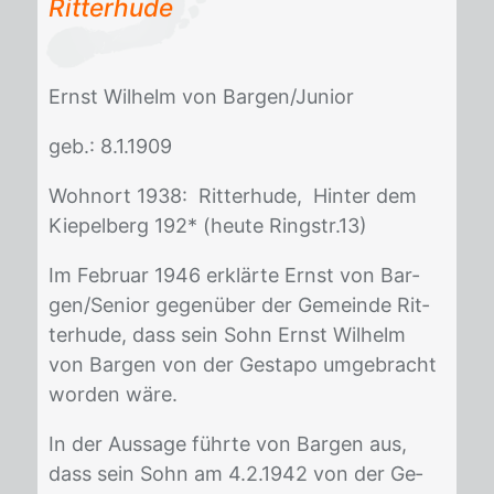
Rit­ter­hu­de
Ernst Wil­helm von Bar­gen/​Ju­ni­or
geb.: 8.1.1909
Wohn­ort 1938: Rit­ter­hu­de, Hin­ter dem
Kie­pel­berg 192* (heu­te Rings­tr.13)
Im Fe­bru­ar 1946 er­klär­te Ernst von Bar­
gen/​Se­ni­or ge­gen­über der Ge­mein­de Rit­
ter­hu­de, dass sein Sohn Ernst Wil­helm
von Bar­gen von der Ge­sta­po um­ge­bracht
wor­den wäre.
In der Aus­sa­ge führ­te von Bar­gen aus,
dass sein Sohn am 4.2.1942 von der Ge­