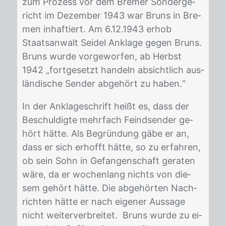
zum Pro­zess vor dem Bre­mer Son­der­ge­
richt im De­zem­ber 1943 war Bruns in Bre­
men in­haf­tiert. Am 6.12.1943 er­hob
Staats­an­walt Sei­del An­kla­ge ge­gen Bruns.
Bruns wur­de vor­ge­wor­fen, ab Herbst
1942 „fort­ge­setzt han­deln ab­sicht­lich aus­
län­di­sche Sen­der ab­ge­hört zu ha­ben.“
In der An­kla­ge­schrift heißt es, dass der
Be­schul­dig­te mehr­fach Feind­sen­der ge­
hört hät­te. Als Be­grün­dung gäbe er an,
dass er sich er­hofft hät­te, so zu er­fah­ren,
ob sein Sohn in Ge­fan­gen­schaft ge­ra­ten
wäre, da er wo­chen­lang nichts von die­
sem ge­hört hät­te. Die ab­ge­hör­ten Nach­
rich­ten hät­te er nach ei­ge­ner Aus­sa­ge
nicht wei­ter­ver­brei­tet. Bruns wur­de zu ei­