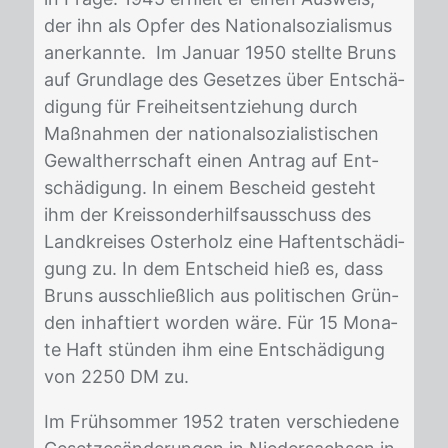
der ihn als Op­fer des Na­tio­nal­so­zia­lis­mus
an­er­kann­te. Im Ja­nu­ar 1950 stell­te Bruns
auf Grund­la­ge des Ge­set­zes über Ent­schä­
di­gung für Frei­heits­ent­zie­hung durch
Maß­nah­men der na­tio­nal­so­zia­lis­ti­schen
Ge­walt­herr­schaft ei­nen An­trag auf Ent­
schä­di­gung. In ei­nem Be­scheid ge­steht
ihm der Kreis­son­der­hilfs­aus­schuss des
Land­krei­ses Os­ter­holz eine Haft­ent­schä­di­
gung zu. In dem Ent­scheid hieß es, dass
Bruns aus­schließ­lich aus po­li­ti­schen Grün­
den in­haf­tiert wor­den wäre. Für 15 Mo­na­
te Haft stün­den ihm eine Ent­schä­di­gung
von 2250 DM zu.
Im Früh­som­mer 1952 tra­ten ver­schie­de­ne