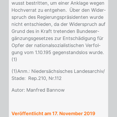
wusst be­strit­ten, um ei­ner An­kla­ge we­gen
Hoch­ver­rat zu ent­ge­hen. Über den Wi­der­
spruch des Re­gie­rungs­prä­si­den­ten wur­de
nicht ent­schie­den, da der Wi­der­spruch auf
Grund des in Kraft tre­ten­den Bun­des­er­
gän­zungs­ge­set­zes zur Ent­schä­di­gung für
Op­fer der na­tio­nal­so­zia­lis­ti­schen Ver­fol­
gung vom 1.10.195 ge­gen­stands­los wur­de.
(1)
(1)Anm.: Nie­der­säch­si­sches Lan­des­ar­chiv/​
Sta­de: Rep.210, Nr.112
Au­tor: Man­fred Ban­now
Veröffentlicht am
17. November 2019