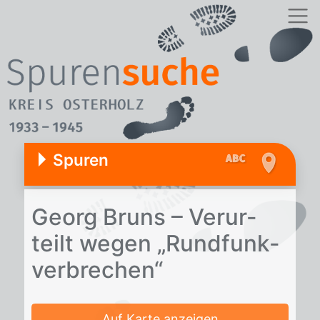
Spuren
Ge­org Bruns – Ver­ur­
teilt we­gen „Rund­funk­
ver­bre­chen“
Auf Karte anzeigen