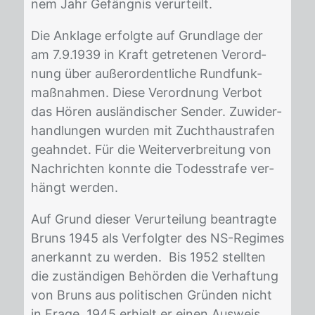
nem Jahr Ge­fäng­nis ver­ur­teilt.
Die An­kla­ge er­folg­te auf Grund­la­ge der
am 7.9.1939 in Kraft ge­tre­te­nen Ver­ord­
nung über au­ßer­or­dent­li­che Rund­funk­
maß­nah­men. Die­se Ver­ord­nung Ver­bot
das Hö­ren aus­län­di­scher Sen­der. Zu­wi­der­
hand­lun­gen wur­den mit Zucht­haus­tra­fen
ge­ahn­det. Für die Wei­ter­ver­brei­tung von
Nach­rich­ten konn­te die To­des­stra­fe ver­
hängt wer­den.
Auf Grund die­ser Ver­ur­tei­lung be­an­trag­te
Bruns 1945 als Ver­folg­ter des NS-Re­gimes
an­er­kannt zu wer­den. Bis 1952 stell­ten
die zu­stän­di­gen Be­hör­den die Ver­haf­tung
von Bruns aus po­li­ti­schen Grün­den nicht
in Fra­ge. 1945 er­hielt er ei­nen Aus­weis,