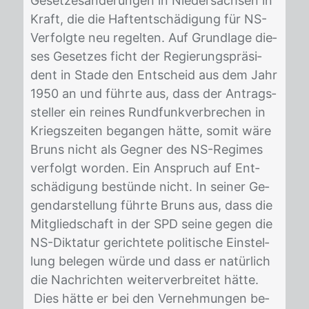
Ge­set­zes­än­de­run­gen in Nie­der­sach­sen in
Kraft, die die Haft­ent­schä­di­gung für NS-
Ver­folg­te neu re­gel­ten. Auf Grund­la­ge die­
ses Ge­set­zes ficht der Re­gie­rungs­prä­si­
dent in Sta­de den Ent­scheid aus dem Jahr
1950 an und führ­te aus, dass der An­trags­
stel­ler ein rei­nes Rund­funk­ver­bre­chen in
Kriegs­zei­ten be­gan­gen hät­te, so­mit wäre
Bruns nicht als Geg­ner des NS-Re­gimes
ver­folgt wor­den. Ein An­spruch auf Ent­
schä­di­gung be­stün­de nicht. In sei­ner Ge­
gen­dar­stel­lung führ­te Bruns aus, dass die
Mit­glied­schaft in der SPD sei­ne ge­gen die
NS-Dik­ta­tur ge­rich­te­te po­li­ti­sche Ein­stel­
lung be­le­gen wür­de und dass er na­tür­lich
die Nach­rich­ten wei­ter­ver­brei­tet hät­te.
Dies hät­te er bei den Ver­neh­mun­gen be­