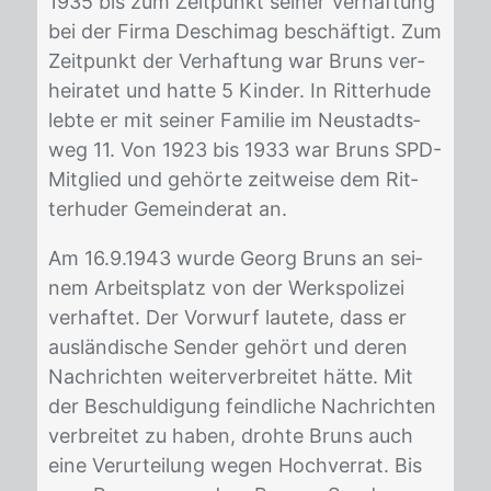
1935 bis zum Zeit­punkt sei­ner Ver­haf­tung
bei der Fir­ma De­schi­mag be­schäf­tigt. Zum
Zeit­punkt der Ver­haf­tung war Bruns ver­
hei­ra­tet und hat­te 5 Kin­der. In Rit­ter­hu­de
leb­te er mit sei­ner Fa­mi­lie im Neu­stadt­s­
weg 11. Von 1923 bis 1933 war Bruns SPD-
Mit­glied und ge­hör­te zeit­wei­se dem Rit­
ter­hu­der Ge­mein­de­rat an.
Am 16.9.1943 wur­de Ge­org Bruns an sei­
nem Ar­beits­platz von der Werks­po­li­zei
ver­haf­tet. Der Vor­wurf lau­te­te, dass er
aus­län­di­sche Sen­der ge­hört und de­ren
Nach­rich­ten wei­ter­ver­brei­tet hät­te. Mit
der Be­schul­di­gung feind­li­che Nach­rich­ten
ver­brei­tet zu ha­ben, droh­te Bruns auch
eine Ver­ur­tei­lung we­gen Hoch­ver­rat. Bis