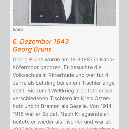
Bruns
6. De­zem­ber 1943
Ge­org Bruns
Ge­org Bruns wur­de am 19.3.1887 in Karls­
hö­fer­moor ge­bo­ren. Er be­such­te die
Volks­schu­le in Rit­ter­hu­de und war für 4
Jah­re als Lehr­ling bei ei­nem Tisch­ler an­ge­
stellt. Bis zum 1.Welt­krieg ar­bei­te­te er bei
ver­schie­de­nen Tisch­lern im Kreis Os­ter­
holz und in Bre­men als Ge­sel­le. Von 1914-
1918 war er Sol­dat. Nach Kriegs­en­de ar­
bei­te­te er wie­der als Tisch­ler und war ab