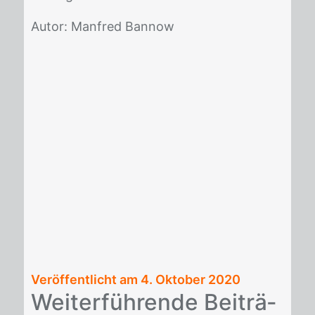
Au­tor: Man­fred Ban­now
Veröffentlicht am
4. Oktober 2020
Wei­ter­füh­ren­de Bei­trä­