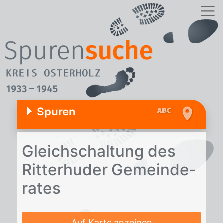
Spuren
Gleich­schal­tung des
Rit­ter­hu­der Ge­mein­de­
ra­tes
Auf Karte anzeigen