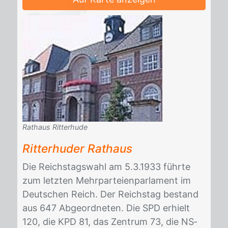
Rathaus Ritterhude
Rit­ter­hu­der Rat­haus
Die Reichs­tags­wahl am 5.3.1933 führ­te
zum letz­ten Mehr­par­tei­en­par­la­ment im
Deut­schen Reich. Der Reichs­tag be­stand
aus 647 Ab­ge­ord­ne­ten. Die SPD er­hielt
120, die KPD 81, das Zen­trum 73, die NS­