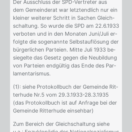
Der Aus­schluss der SPD-Ver­tre­ter aus
dem Ge­mein­de­rat war letzt­end­lich nur ein
klei­ner wei­te­rer Schritt in Sa­chen Gleich­
schal­tung. So wur­de die SPD am 22.6.1933
ver­bo­ten und in den Mo­na­ten Juni/​Juli er­
folg­te die so­ge­nann­te Selbst­auf­lö­sung der
bür­ger­li­chen Par­tei­en. Mit­te Juli 1933 be­
sie­gel­te das Ge­setz ge­gen die Neu­bil­dung
von Par­tei­en end­gül­tig das Ende des Par­
la­men­ta­ris­mus.
(1): sie­he Pro­to­koll­buch der Ge­mein­de Rit­
ter­hu­de Nr.5 vom 29.3.1933-28.3.1935
(das Pro­to­koll­buch ist auf An­fra­ge bei der
Ge­mein­de Rit­ter­hu­de ein­seh­bar)
Zum Be­reich der Gleich­schal­tung sie­he
u.a.: En­zy­klo­pä­die des Na­tio­nal­so­zia­lis­mus