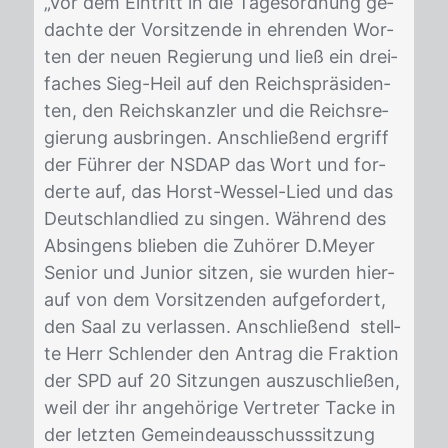
„Vor dem Ein­tritt in die Ta­ges­ord­nung ge­
dach­te der Vor­sit­zen­de in eh­ren­den Wor­
ten der neu­en Re­gie­rung und ließ ein drei­
fa­ches Sieg-Heil auf den Reichs­prä­si­den­
ten, den Reichs­kanz­ler und die Reichs­re­
gie­rung aus­brin­gen. An­schlie­ßend er­griff
der Füh­rer der NS­DAP das Wort und for­
der­te auf, das Horst-Wes­sel-Lied und das
Deutsch­land­lied zu sin­gen. Wäh­rend des
Ab­sin­gens blie­ben die Zu­hö­rer D.Mey­er
Se­ni­or und Ju­ni­or sit­zen, sie wur­den hier­
auf von dem Vor­sit­zen­den auf­ge­for­dert,
den Saal zu ver­las­sen. An­schlie­ßend stell­
te Herr Schlen­der den An­trag die Frak­ti­on
der SPD auf 20 Sit­zun­gen aus­zu­schlie­ßen,
weil der ihr an­ge­hö­ri­ge Ver­tre­ter Ta­cke in
der letz­ten Ge­mein­de­aus­schuss­sit­zung