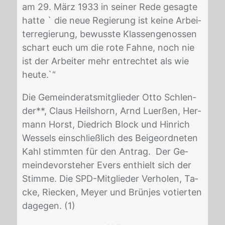
am 29. März 1933 in sei­ner Rede ge­sag­te
hat­te ` die neue Re­gie­rung ist kei­ne Ar­bei­
ter­re­gie­rung, be­wuss­te Klas­sen­ge­nos­sen
schart euch um die rote Fah­ne, noch nie
ist der Ar­bei­ter mehr ent­rech­tet als wie
heu­te.`“
Die Ge­mein­de­rats­mit­glie­der Otto Schlen­
der**, Claus Heils­horn, Arnd Lu­er­ßen, Her­
mann Horst, Di­ed­rich Block und Hin­rich
Wes­sels ein­schließ­lich des Bei­ge­ord­ne­ten
Kahl stimm­ten für den An­trag. Der Ge­
mein­de­vor­ste­her Evers ent­hielt sich der
Stim­me. Die SPD-Mit­glie­der Ver­ho­len, Ta­
cke, Riecken, Mey­er und Brün­jes vo­tier­ten
da­ge­gen. (1)