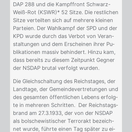
DAP 288 und die Kampf­front Schwarz-
Weiß-Rot (KSWR)* 52 Sit­ze. Die rest­li­chen
Sit­ze ver­teil­ten sich auf meh­re­re klei­nen
Par­tei­en. Der Wahl­kampf der SPD und der
KPD wur­de durch das Ver­bot von Ver­an­
stal­tun­gen und dem Er­schei­nen ih­rer Pu­
bli­ka­tio­nen mas­siv be­hin­dert. Hin­zu kam,
dass be­reits zu die­sem Zeit­punkt Geg­ner
der NS­DAP bru­tal ver­folgt wur­den.
Die Gleich­schal­tung des Reichs­ta­ges, der
Land­ta­ge, der Ge­mein­de­ver­tre­tun­gen und
des ge­sam­ten öf­fent­li­chen Le­bens er­folg­
te in meh­re­ren Schrit­ten. Der Reichs­tags­
brand am 27.3.1933, der von der NS­DAP
als bol­sche­wis­ti­scher Ter­ror­akt be­zeich­
net wur­de, führ­te ei­nen Tag spä­ter zu ei­