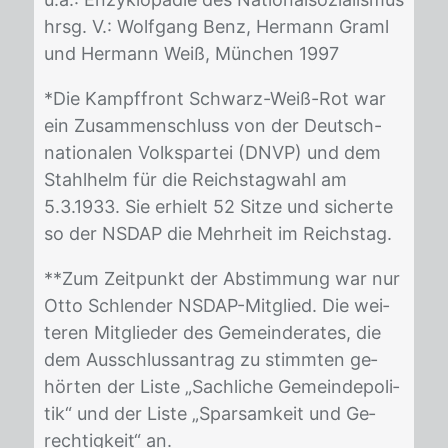
hrsg. V.: Wolf­gang Benz, Her­mann Graml
und Her­mann Weiß, Mün­chen 1997
*Die Kampf­front Schwarz-Weiß-Rot war
ein Zu­sam­men­schluss von der Deutsch-
na­tio­na­len Volks­par­tei (DNVP) und dem
Stahl­helm für die Reichs­tag­wahl am
5.3.1933. Sie er­hielt 52 Sit­ze und si­cher­te
so der NS­DAP die Mehr­heit im Reichs­tag.
**Zum Zeit­punkt der Ab­stim­mung war nur
Otto Schlen­der NS­DAP-Mit­glied. Die wei­
te­ren Mit­glie­der des Ge­mein­de­ra­tes, die
dem Aus­schluss­an­trag zu stimm­ten ge­
hör­ten der Lis­te „Sach­li­che Ge­mein­de­po­li­
tik“ und der Lis­te „Spar­sam­keit und Ge­
rech­tig­keit“ an.