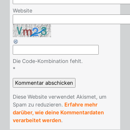
Website
Die Code-Kombination fehlt.
*
Die­se Web­site ver­wen­det Akis­met, um
Spam zu re­du­zie­ren.
Erfahre mehr
darüber, wie deine Kommentardaten
verarbeitet werden
.