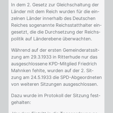
In dem 2. Ge­setz zur Gleich­schal­tung der
Län­der mit dem Reich wur­den für die ein­
zel­nen Län­der in­ner­halb des Deut­schen
Rei­ches so­ge­nann­te Reichs­statt­hal­ter ein­
ge­setzt, die die Durch­set­zung der Reichs­
po­li­tik auf Län­der­ebe­ne über­wach­ten.
Wäh­rend auf der ers­ten Ge­mein­de­rats­sit­
zung am 29.3.1933 in Rit­ter­hu­de nur das
aus­ge­schlos­se­ne KPD-Mit­glied Fried­rich
Mahn­ken fehl­te, wur­den auf der 2. Sit­
zung am 24.5.1933 die SPD-Ab­ge­ord­ne­ten
von wei­te­ren Sit­zun­gen aus­ge­schlos­sen.
Dazu wur­de im Pro­to­koll der Sit­zung fest­
ge­hal­ten: