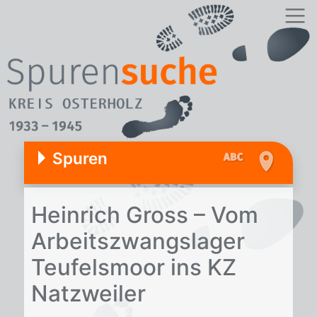
Spuren
Hein­rich Gross – Vom
Ar­beits­zwangs­la­ger
Teu­fels­moor ins KZ
Natz­wei­ler