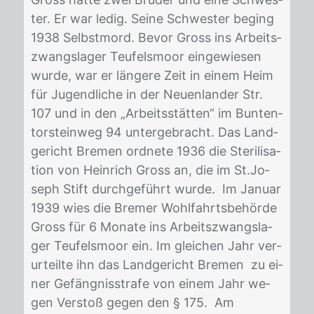
ter. Er war le­dig. Sei­ne Schwes­ter be­ging
1938 Selbst­mord. Be­vor Gross ins Ar­beits­
zwangs­la­ger Teu­fels­moor ein­ge­wie­sen
wur­de, war er län­ge­re Zeit in ei­nem Heim
für Ju­gend­li­che in der Neu­en­lan­der Str.
107 und in den „Ar­beits­stät­ten“ im Bun­ten­
tor­stein­weg 94 un­ter­ge­bracht. Das Land­
ge­richt Bre­men ord­ne­te 1936 die Ste­ri­li­sa­
ti­on von Hein­rich Gross an, die im St.Jo­
seph Stift durch­ge­führt wur­de. Im Ja­nu­ar
1939 wies die Bre­mer Wohl­fahrts­be­hör­de
Gross für 6 Mo­na­te ins Ar­beits­zwangs­la­
ger Teu­fels­moor ein. Im glei­chen Jahr ver­
ur­teil­te ihn das Land­ge­richt Bre­men zu ei­
ner Ge­fäng­nis­stra­fe von ei­nem Jahr we­
gen Ver­stoß ge­gen den § 175. Am