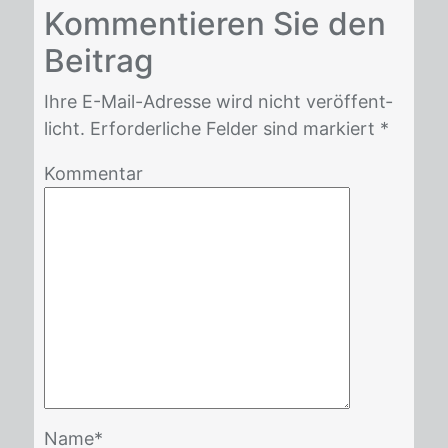
Kom­men­tie­ren Sie den
Bei­trag
Ihre E-Mail-Adres­se wird nicht ver­öf­fent­
licht. Er­for­der­li­che Fel­der sind mar­kiert *
Kommentar
Name
*