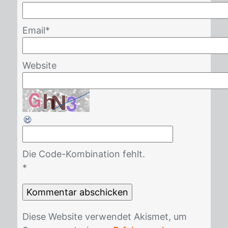
Email
*
Website
Die Code-Kombination fehlt.
*
Die­se Web­site ver­wen­det Akis­met, um