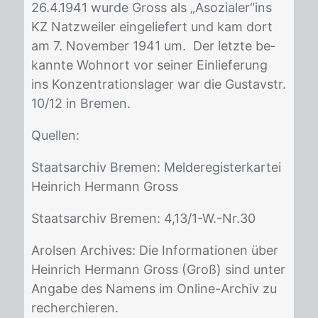
26.4.1941 wur­de Gross als „Aso­zia­ler“ins
KZ Natz­wei­ler ein­ge­lie­fert und kam dort
am 7. No­vem­ber 1941 um. Der letz­te be­
kann­te Wohn­ort vor sei­ner Ein­lie­fe­rung
ins Kon­zen­tra­ti­ons­la­ger war die Gus­tavstr.
10/​12 in Bre­men.
Quel­len:
Staats­ar­chiv Bre­men: Mel­de­re­gis­ter­kar­tei
Hein­rich Her­mann Gross
Staats­ar­chiv Bre­men: 4,13/​1-W.-Nr.30
Arol­sen Ar­chi­ves: Die In­for­ma­tio­nen über
Hein­rich Her­mann Gross (Groß) sind un­ter
An­ga­be des Na­mens im On­line-Ar­chiv zu
re­cher­chie­ren.