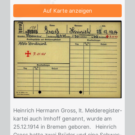
Auf Karte anzeigen
Hein­rich Her­mann Gross, lt. Mel­de­re­gis­ter­
kar­tei auch Im­hoff ge­nannt, wur­de am
25.12.1914 in Bre­men ge­bo­ren. Hein­rich
Gross hat­te zwei Brü­der und eine Schwes­