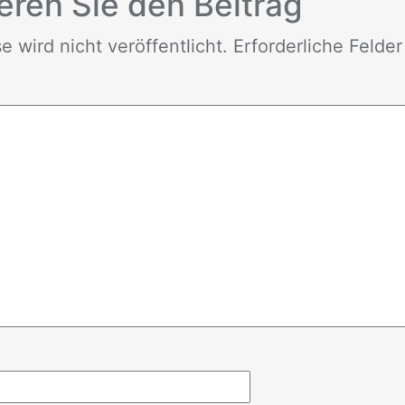
e­ren Sie den Bei­trag
wird nicht ver­öf­fent­licht. Er­for­der­li­che Fel­de