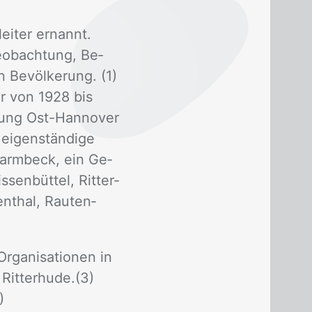
ei­ter er­nannt.
e­ob­ach­tung, Be­
Be­völ­ke­rung. (1)
ar von 1928 bis
tung Ost-Han­no­ver
i­gen­stän­di­ge
harm­beck, ein Ge­
en­büt­tel, Rit­ter­
en­thal, Rau­ten­
a­ni­sa­tio­nen in
Rit­ter­hu­de.(3)
)