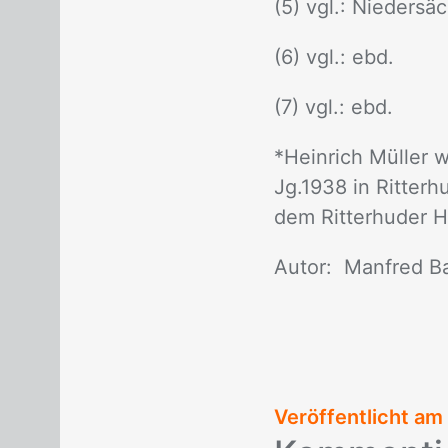
(5) vgl.: Nie­der­sä
(6) vgl.: ebd.
(7) vgl.: ebd.
*Hein­rich Mül­ler w
Jg.1938 in Rit­ter­h
dem Rit­ter­hu­der H
Au­tor: Man­fred B
Veröffentlicht am