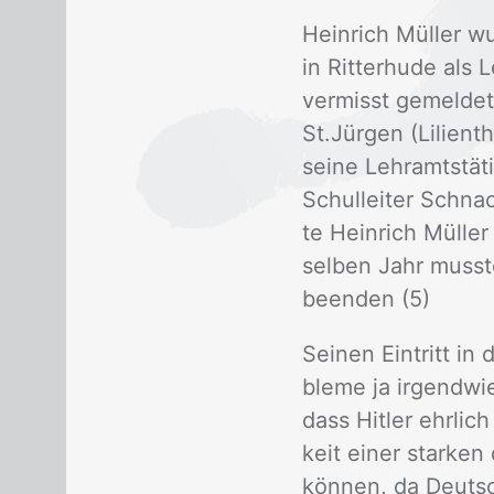
Hein­rich Mül­ler w
in Rit­ter­hu­de als
ver­misst ge­mel­de
St.Jür­gen (Li­li­en
sei­ne Lehr­amts­tä­
Schul­lei­ter Schna­
te Hein­rich Mül­le
sel­ben Jahr muss­te
be­en­den (5)
Sei­nen Ein­tritt in
ble­me ja ir­gend­w
dass Hit­ler ehr­li
keit ei­ner star­ken
kön­nen, da Deutsch