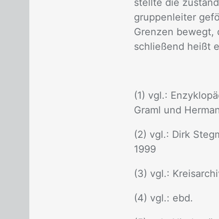
stell­te die zu­stän­
grup­pen­lei­ter ge­f
Gren­zen be­wegt, d
schlie­ßend heißt es
(1) vgl.: En­zy­klo­
Graml und Her­man
(2) vgl.: Dirk Steg­m
1999
(3) vgl.: Kreis­ar­
(4) vgl.: ebd.