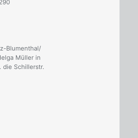
3290
z-Blu­men­thal/​
el­ga Mül­ler in
ie Schil­ler­str.