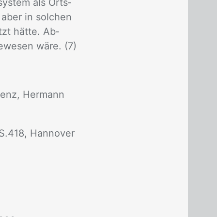
­sys­tem als Orts­
h aber in sol­chen
zt hät­te. Ab­
ge­we­sen wäre. (7)
g Benz, Her­mann
, S.418, Han­no­ver