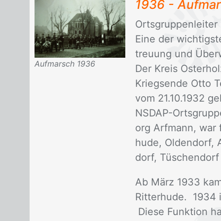
1936 - Auf­mars
Orts­grup­pen­lei­te
Eine der wich­tigs­t
treu­ung und Über­w
Aufmarsch 1936
Der Kreis Os­ter­ho
Kriegs­en­de Otto T
vom 21.10.1932 geht 
NS­DAP-Orts­grup­pe
org Arf­mann, war fü
hu­de, Ol­den­dorf, 
dorf, Tü­schen­dorf
Ab März 1933 kam e
Rit­ter­hu­de. 1934 i
Die­se Funk­ti­on ha