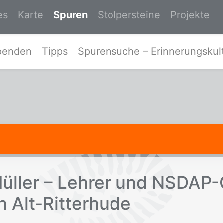
es
Karte
Spuren
Stolpersteine
Projekte
Zur Startseite von Spurensuche-Ost
penden
Tipps
Spurensuche – Erinnerungskult
Mül­ler – Leh­rer und NS­DAP-
in Alt-Rit­ter­hu­de