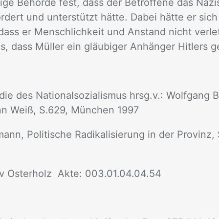
di­ge Be­hör­de fest, dass der Be­trof­fe­ne das Na­zi
ör­dert und un­ter­stützt hät­te. Da­bei hät­te er sic
ass er Mensch­lich­keit und An­stand nicht ver­let
, dass Mül­ler ein gläu­bi­ger An­hän­ger Hit­lers 
pä­die des Na­tio­nal­so­zia­lis­mus hrsg.v.: Wolf­gan
n Weiß, S.629, Mün­chen 1997
ann, Po­li­ti­sche Ra­di­ka­li­sie­rung in der Pro­vinz
chiv Os­ter­holz Akte: 003.01.04.04.54