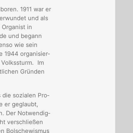
­bo­ren. 1911 war er
 ver­wun­det und als
Or­ga­nist in
hu­de und be­gann
ben­so wie sein
 1944 or­ga­ni­sier­
r Volks­sturm. Im
t­li­chen Grün­den
 die so­zia­len Pro­
e er ge­glaubt,
en. Der Not­wen­dig­
cht ver­schlie­ßen
en Bol­sche­wis­mus