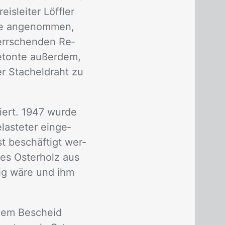
s­lei­ter Löff­ler
ie an­ge­nom­men,
err­schen­den Re­
­ton­te au­ßer­dem,
er Sta­chel­draht zu
niert. 1947 wur­de
las­te­ter ein­ge­
st be­schäf­tigt wer­
tes Os­ter­holz aus
ä­hig wäre und ihm
n dem Be­scheid