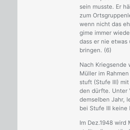
sein muss­te. Er hät
zum Orts­grup­pen­l
wenn nicht das ehe
gime im­mer wie­der 
dass er nie et­was u
brin­gen. (6)
Nach Kriegs­en­de wi
Mül­ler im Rah­men ei
stuft (Stu­fe III) mi
den dürf­te. Un­ter
dem­sel­ben Jahr, le
bei Stu­fe III kei­ne
Im Dez.1948 wird Mül