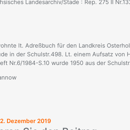
ch­si­sches Lan­des­ar­chiv/​Sta­de : Rep. 275 II Nr.1
ohn­te lt. Adreß­buch für den Land­kreis Os­ter­hol
u­de in der Schul­str.498. Lt. ei­nem Auf­satz von H
eft Nr.6/​1984-S.10 wur­de 1950 aus der Schul­str. d
an­now
2. Dezember 2019