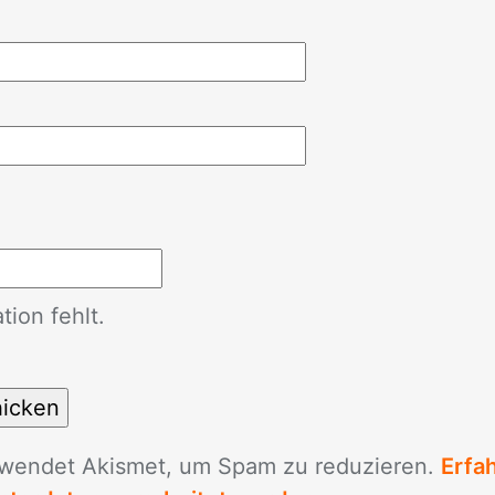
ion fehlt.
­wen­det Akis­met, um Spam zu re­du­zie­ren.
Erfa