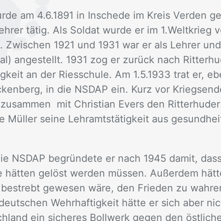
ur­de am 4.6.1891 in In­sche­de im Kreis Ver­den ge
 Leh­rer tä­tig. Als Sol­dat wur­de er im 1.Welt­krieg
t. Zwi­schen 1921 und 1931 war er als Leh­rer und 
­thal) an­ge­stellt. 1931 zog er zu­rück nach Rit­ter­
tig­keit an der Ries­schu­le. Am 1.5.1933 trat er, e
cken­berg, in die NS­DAP ein. Kurz vor Kriegs­en­de
r zu­sam­men mit Chris­ti­an Evers den Rit­ter­hu­de
 Mül­ler sei­ne Lehr­amts­tä­tig­keit aus ge­sund­hei
 die NS­DAP be­grün­de­te er nach 1945 da­mit, dass
ie hät­ten ge­löst wer­den müs­sen. Au­ßer­dem hät­t
ch be­strebt ge­we­sen wäre, den Frie­den zu wah­r
 deut­schen Wehr­haf­tig­keit hät­te er sich aber ni
­land ein si­che­res Boll­werk ge­gen den öst­li­ch