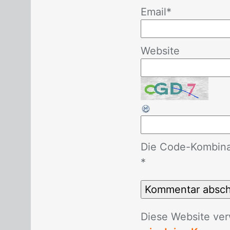
Email
*
Website
Die Code-Kombinat
*
Die­se Web­site ver