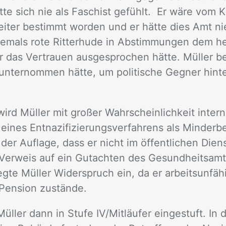
­te sich nie als Fa­schist ge­fühlt. Er wäre vom Krei
ei­ter be­stimmt wor­den und er hät­te dies Amt n
­mals rote Rit­ter­hu­de in Ab­stim­mun­gen dem h
das Ver­trau­en aus­ge­spro­chen hät­te. Mül­ler be
n­ter­nom­men hät­te, um po­li­ti­sche Geg­ner hin­t
rd Mül­ler mit gro­ßer Wahr­schein­lich­keit in­ter­
­nes Ent­na­zi­fi­zie­rungs­ver­fah­rens als Min­der­be­
t der Auf­la­ge, dass er nicht im öf­fent­li­chen Dien
 Ver­weis auf ein Gut­ach­ten des Ge­sund­heits­am­
g­te Mül­ler Wi­der­spruch ein, da er ar­beits­un­f
 Pen­si­on zu­stän­de.
­ler dann in Stu­fe IV/​Mit­läu­fer ein­ge­stuft. I