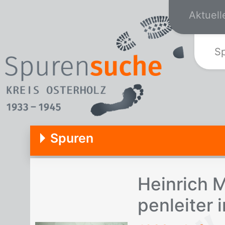
Aktuell
S
Spuren
Hein­rich 
pen­lei­ter 