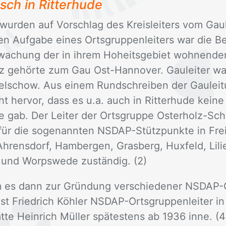
ch in Rit­ter­hu­de
r wur­den auf Vor­schlag des Kreis­lei­ters vom Gau­l
en Auf­ga­be ei­nes Orts­grup­pen­lei­ters war die B
a­chung der in ih­rem Ho­heits­ge­biet woh­nen­den 
lz ge­hör­te zum Gau Ost-Han­no­ver. Gau­lei­ter w
el­schow. Aus ei­nem Rund­schrei­ben der Gau­lei­
her­vor, dass es u.a. auch in Rit­ter­hu­de kei­ne e
 gab. Der Lei­ter der Orts­grup­pe Os­ter­holz-Sc
r die so­ge­nann­ten NS­DAP-Stütz­punk­te in Freis­s
Ah­rens­dorf, Ham­ber­gen, Gras­berg, Hux­feld, Li­li­
 und Worps­we­de zu­stän­dig. (2)
s dann zur Grün­dung ver­schie­de­ner NS­DAP-Or­g
st Fried­rich Köh­ler NS­DAP-Orts­grup­pen­lei­ter in 
t­te Hein­rich Mül­ler spä­tes­tens ab 1936 inne. (4