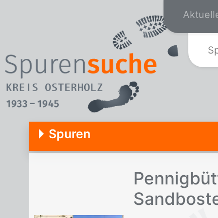
Aktuell
S
Spuren
Pen­nig­büt
Sand­bos­t