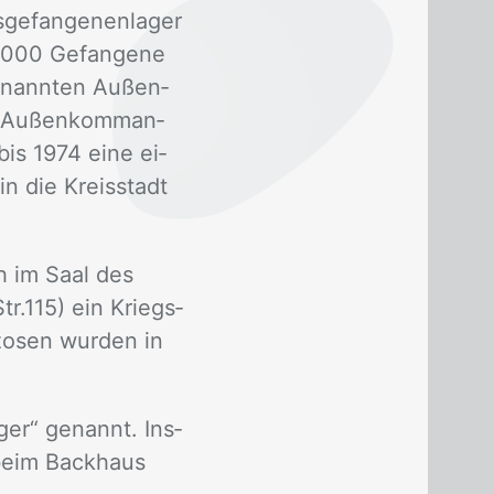
ge­fan­ge­nen­la­ger
.000 Ge­fan­ge­ne
e­nann­ten Au­ßen­
er Au­ßen­kom­man­
 bis 1974 eine ei­
in die Kreis­stadt
ch im Saal des
 Str.115) ein Kriegs­
­zo­sen wur­den in
­ger“ ge­nannt. Ins­
, beim Back­haus