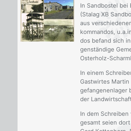
In Sand­bos­tel bei 
(Sta­lag XB Sand­bo
aus ver­schie­de­ne
kom­man­dos, u.a.im
dos be­fand sich in 
gen­stän­di­ge Ge­m
Os­ter­holz-Scharm­b
In ei­nem Schrei­be
Gast­wir­tes Mar­tin
ge­fan­ge­nen­la­ger
der Land­wirt­schaft
In dem Schrei­ben wi
ge­samt sei­en dort 