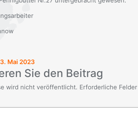
en­nig­büt­tel Nr.27 un­ter­ge­bracht ge­we­sen.
ngs­ar­bei­ter
n­now
3. Mai 2023
e­ren Sie den Bei­trag
wird nicht ver­öf­fent­licht. Er­for­der­li­che Fel­de