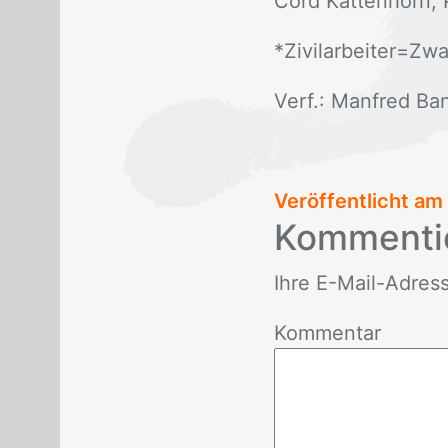
Cord Kat­ten­horn, P
*Zi­vil­ar­bei­ter=Zwa
Verf.: Man­fred Ba
Veröffentlicht am
Kom­men­ti
Ihre E-Mail-Adres­se 
Kommentar