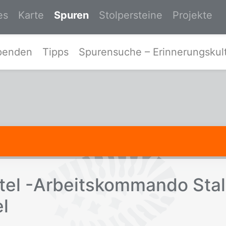
es
Karte
Spuren
Stolpersteine
Projekte
Zur Startseite von Spurensuche-Ost
penden
Tipps
Spurensuche – Erinnerungskult
­tel -Ar­beits­kom­man­do Sta
el