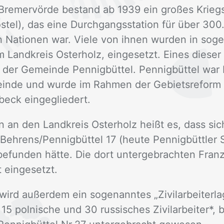
Bre­mer­vör­de be­stand ab 1939 ein gro­ßes Kriegs­
s­tel), das eine Durch­gangs­sta­ti­on für über 300
n Na­tio­nen war. Vie­le von ih­nen wur­den in so­g
 Land­kreis Os­ter­holz, ein­ge­setzt. Ei­nes die­s
der Ge­mein­de Pen­nig­büt­tel. Pen­nig­büt­tel war
ein­de und wur­de im Rah­men der Ge­biets­re­form 
eck ein­ge­glie­dert.
n an den Land­kreis Os­ter­holz heißt es, dass si
 Beh­rens/​Pen­nig­büt­tel 17 (heu­te Pen­nig­bütt­ler
 be­fun­den hät­te. Die dort un­ter­ge­brach­ten Fran
 ein­ge­setzt.
rd au­ßer­dem ein so­ge­nann­tes „Zi­vil­ar­bei­ter­la
15 pol­ni­sche und 30 rus­si­sches Zi­vil­ar­bei­ter*