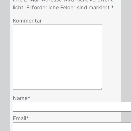
licht. Er­for­der­li­che Fel­der sind mar­kiert *
Kommentar
Name
*
Email
*