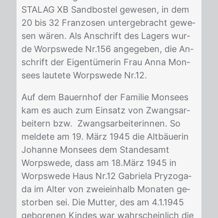
STA­LAG XB Sand­bos­tel ge­we­sen, in dem
20 bis 32 Fran­zo­sen un­ter­ge­bracht ge­we­
sen wä­ren. Als An­schrift des La­gers wur­
de Worps­we­de Nr.156 an­ge­ge­ben, die An­
schrift der Ei­gen­tü­me­rin Frau Anna Mon­
sees lau­te­te Worps­we­de Nr.12.
Auf dem Bau­ern­hof der Fa­mi­lie Mon­sees
kam es auch zum Ein­satz von Zwangs­ar­
bei­tern bzw. Zwangs­ar­bei­te­rin­nen. So
mel­de­te am 19. März 1945 die Alt­bäue­rin
Jo­han­ne Mon­sees dem Stan­des­amt
Worps­we­de, dass am 18.März 1945 in
Worps­we­de Haus Nr.12 Ga­brie­la Pry­zo­ga­
da im Al­ter von zwei­ein­halb Mo­na­ten ge­
stor­ben sei. Die Mut­ter, des am 4.1.1945
ge­bo­re­nen Kin­des war wahr­schein­lich die