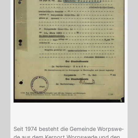
Seit 1974 be­steht die Ge­mein­de Worps­we­
de aus dem Kern­ort Worps­we­de und den