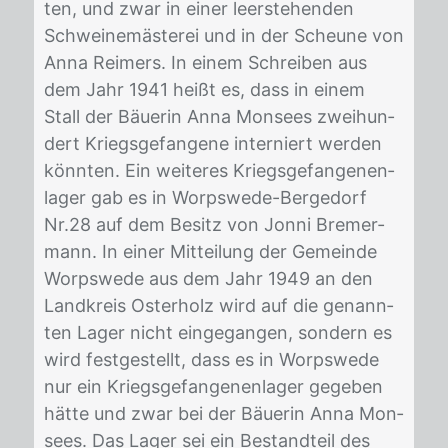
ten, und zwar in ei­ner leer­ste­hen­den
Schwei­ne­mäs­te­rei und in der Scheu­ne von
Anna Rei­mers. In ei­nem Schrei­ben aus
dem Jahr 1941 heißt es, dass in ei­nem
Stall der Bäue­rin Anna Mon­sees zwei­hun­
dert Kriegs­ge­fan­ge­ne in­ter­niert wer­den
könn­ten. Ein wei­te­res Kriegs­ge­fan­ge­nen­
la­ger gab es in Worps­we­de-Ber­ge­dorf
Nr.28 auf dem Be­sitz von Jon­ni Bre­mer­
mann. In ei­ner Mit­tei­lung der Ge­mein­de
Worps­we­de aus dem Jahr 1949 an den
Land­kreis Os­ter­holz wird auf die ge­nann­
ten La­ger nicht ein­ge­gan­gen, son­dern es
wird fest­ge­stellt, dass es in Worps­we­de
nur ein Kriegs­ge­fan­ge­nen­la­ger ge­ge­ben
hät­te und zwar bei der Bäue­rin Anna Mon­
sees. Das La­ger sei ein Be­stand­teil des