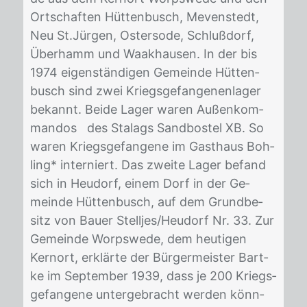
Ort­schaf­ten Hüt­ten­busch, Me­ven­stedt,
Neu St.Jür­gen, Os­ter­so­de, Schluß­dorf,
Über­hamm und Waak­hau­sen. In der bis
1974 ei­gen­stän­di­gen Ge­mein­de Hüt­ten­
busch sind zwei Kriegs­ge­fan­ge­nen­la­ger
be­kannt. Bei­de La­ger wa­ren Au­ßen­kom­
man­dos des Sta­lags Sand­bos­tel XB. So
wa­ren Kriegs­ge­fan­ge­ne im Gast­haus Boh­
ling* in­ter­niert. Das zwei­te La­ger be­fand
sich in Heu­dorf, ei­nem Dorf in der Ge­
mein­de Hüt­ten­busch, auf dem Grund­be­
sitz von Bau­er Stell­jes/​Heu­dorf Nr. 33. Zur
Ge­mein­de Worps­we­de, dem heu­ti­gen
Kern­ort, er­klär­te der Bür­ger­meis­ter Bart­
ke im Sep­tem­ber 1939, dass je 200 Kriegs­
ge­fan­ge­ne un­ter­ge­bracht wer­den könn­