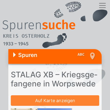
Spuren
STA­LAG XB – Kriegs­ge­
fan­ge­ne in Worps­we­de
Auf Karte anzeigen