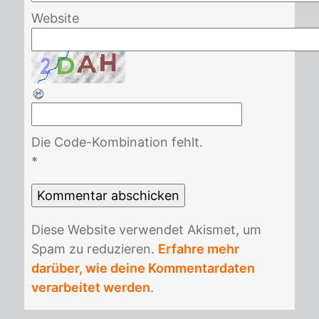
Website
Die Code-Kombination fehlt.
*
Die­se Web­site ver­wen­det Akis­met, um
Spam zu re­du­zie­ren.
Erfahre mehr
darüber, wie deine Kommentardaten
verarbeitet werden
.