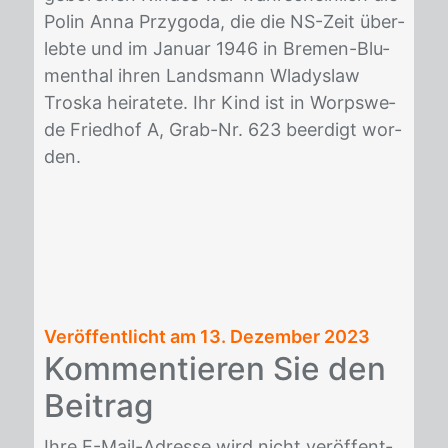
Po­lin Anna Przy­go­da, die die NS-Zeit über­
leb­te und im Ja­nu­ar 1946 in Bre­men-Blu­
men­thal ih­ren Lands­mann Wla­dys­law
Tros­ka hei­ra­te­te. Ihr Kind ist in Worps­we­
de Fried­hof A, Grab-Nr. 623 be­er­digt wor­
den.
Veröffentlicht am
13. Dezember 2023
Kom­men­tie­ren Sie den
Bei­trag
Ihre E-Mail-Adres­se wird nicht ver­öf­fent­