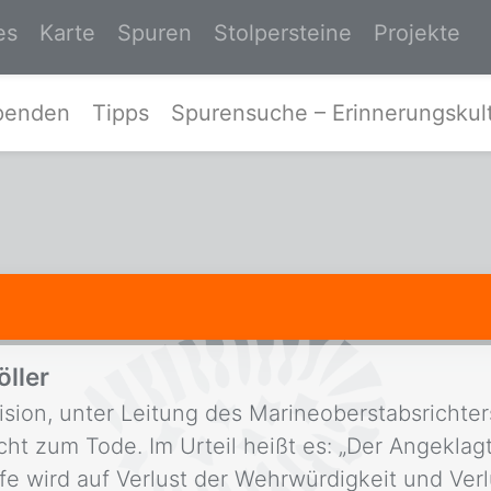
es
Karte
Spuren
Stolpersteine
Projekte
Zur Startseite von Spurensuche-Ost
penden
Tipps
Spurensuche – Erinnerungskult
öller
ision, unter Leitung des Marineoberstabsrichters
t zum Tode. Im Urteil heißt es: „Der Angeklag
fe wird auf Verlust der Wehrwürdigkeit und Ver