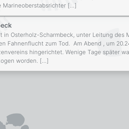
e Marineoberstabsrichter […]
beck
ht in Osterholz-Scharmbeck, unter Leitung des M
en Fahnenflucht zum Tod. Am Abend , um 20.2
vereins hingerichtet. Wenige Tage später war 
zogen worden. […]