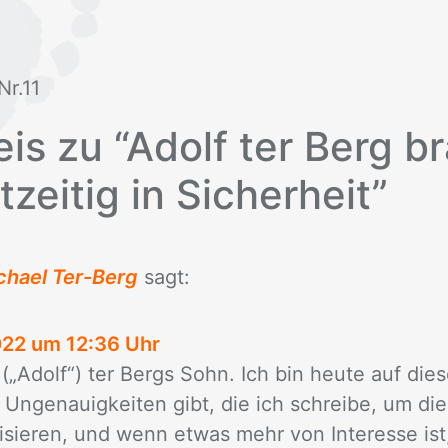
 Nr.11
is zu “Adolf ter Berg b
tzeitig in Sicherheit”
chael Ter-Berg
sagt:
022 um 12:36 Uhr
 („Adolf“) ter Bergs Sohn. Ich bin heu­te auf die­s
Un­ge­nau­ig­kei­ten gibt, die ich schrei­be, um die 
li­sie­ren, und wenn et­was mehr von In­ter­es­se ist,