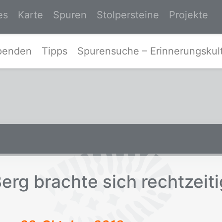
es
Karte
Spuren
Stolpersteine
Projekte
Zur Startseite von Spurensuche-Ost
penden
Tipps
Spurensuche – Erinnerungskult
erg brach­te sich recht­zei­ti