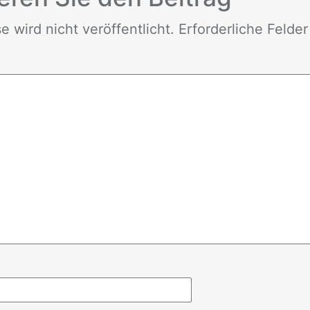
wird nicht ver­öf­fent­licht. Er­for­der­li­che Fel­de