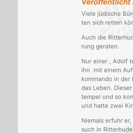
Veröffentlich
Vie­le jü­di­sche Bü
ten sich ret­ten kö
Auch die Rit­ter­hu
rung ge­ra­ten.
Nur ei­ner , Adolf te
ihn mit ei­nem Auf­
kom­man­do in der Br
das Le­ben. Die­ser
tem­pel und so konn
und hat­te zwei Kin
Nie­mals er­fuhr er,
such in Rit­ter­hu­