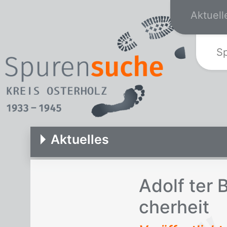
Aktuell
S
Aktuelles
Adolf ter B
cher­heit