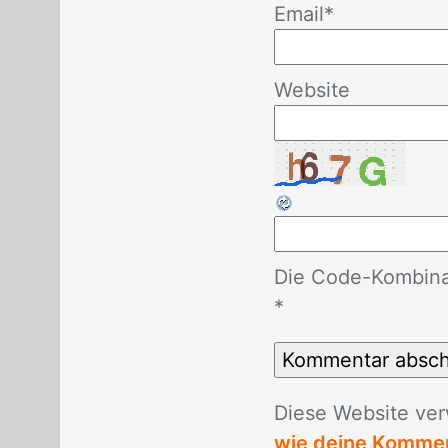
Email
*
Website
Die Code-Kombinat
*
Die­se Web­site ver
wie deine Kommen