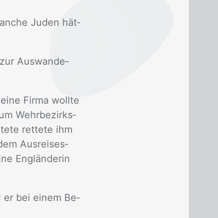
 Man­che Ju­den hät­
 zur Aus­wan­de­
ei­ne Fir­ma woll­te
zum Wehr­be­zirks­
e­te ret­te­te ihm
dem Aus­rei­ses­
ne Eng­län­de­rin
hl er bei ei­nem Be­