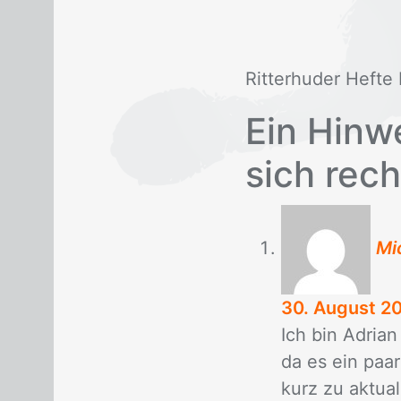
Rit­ter­hu­der Hef­te
Ein Hinwe
sich rech
Mi
30. August 2
Ich bin Adri­an
da es ein paar 
kurz zu ak­tua­