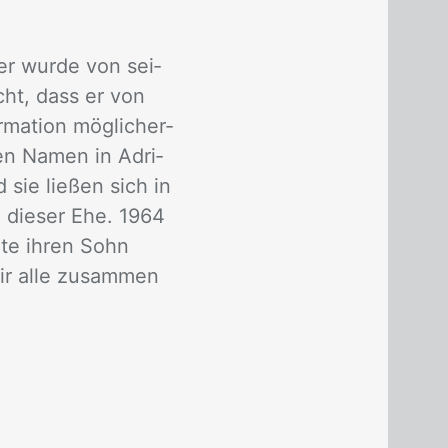
er wur­de von sei­
icht, dass er von
ma­ti­on mög­li­cher­
ten Na­men in Adri­
 sie lie­ßen sich in
d die­ser Ehe. 1964
­te ih­ren Sohn
ir alle zu­sam­men