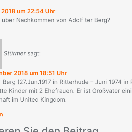
 2018 um 22:54 Uhr
über Nach­kom­men von Adolf ter Berg?
Stürmer
sagt:
mber 2018 um 18:51 Uhr
r Berg (27.Jun.1917 in Rit­ter­hu­de – Juni 1974 in
­te Kin­der mit 2 Ehe­frau­en. Er ist Groß­va­ter ei­ni
­haft im United King­dom.
n
e­ren Sie den Bei­trag