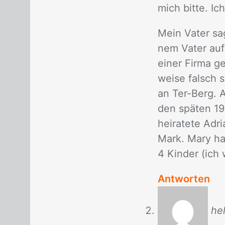
mich bit­te. Ic
Mein Va­ter sa
nem Va­ter auf­
ei­ner Fir­ma g
wei­se falsch 
an Ter-Berg. Ad
den spä­ten 19
hei­ra­te­te Ad
Mark. Mary hat
4 Kin­der (ich 
Antworten
he