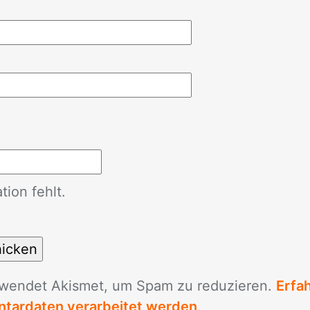
ion fehlt.
­wen­det Akis­met, um Spam zu re­du­zie­ren.
Erfa
tardaten verarbeitet werden
.