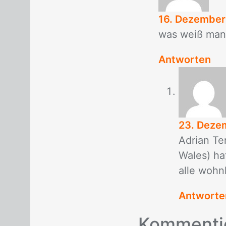
16. Dezember
was weiß man 
Antworten
23. Deze
Adri­an Te
Wa­les) hat
alle wohn
Antworte
Kom­men­ti