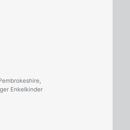
 Pem­bro­keshire,
­ger En­kel­kin­der