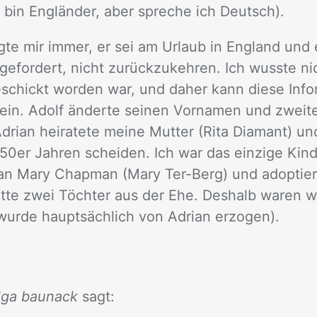
h bin Eng­län­der, aber spre­che ich Deutsch).
g­te mir im­mer, er sei am Ur­laub in Eng­land und 
ge­for­dert, nicht zu­rück­zu­keh­ren. Ich wuss­te n
e­schickt wor­den war, und da­her kann die­se In­for­
sein. Adolf än­der­te sei­nen Vor­na­men und zwei­
ri­an hei­ra­te­te mei­ne Mut­ter (Rita Dia­mant) und
50er Jah­ren schei­den. Ich war das ein­zi­ge Kin
ri­an Mary Chap­man (Mary Ter-Berg) und ad­op­tier
­te zwei Töch­ter aus der Ehe. Des­halb wa­ren w
wur­de haupt­säch­lich von Adri­an er­zo­gen).
lga baunack
sagt: