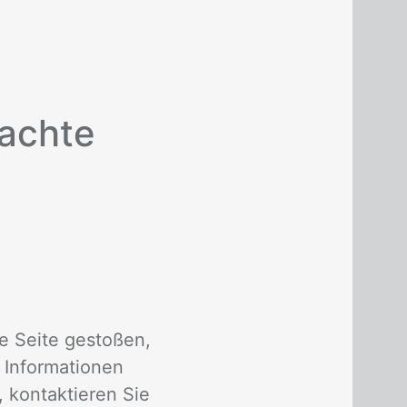
rachte
e Sei­te ge­sto­ßen,
In­for­ma­tio­nen
 kon­tak­tie­ren Sie