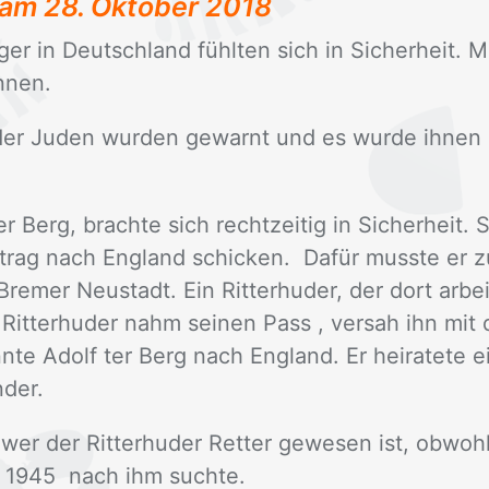
t am
28. Oktober 2018
r­ger in Deutsch­land fühl­ten sich in Si­cher­heit.
n­nen.
­der Ju­den wur­den ge­warnt und es wur­de ih­nen
r Berg, brach­te sich recht­zei­tig in Si­cher­heit. S
trag nach Eng­land schi­cken. Da­für muss­te er 
e­mer Neu­stadt. Ein Rit­ter­hu­der, der dort ar­bei­t
 Rit­ter­hu­der nahm sei­nen Pass , ver­sah ihn mit 
­te Adolf ter Berg nach Eng­land. Er hei­ra­te­te ei
­der.
 wer der Rit­ter­hu­der Ret­ter ge­we­sen ist, ob­wo
de 1945 nach ihm such­te.