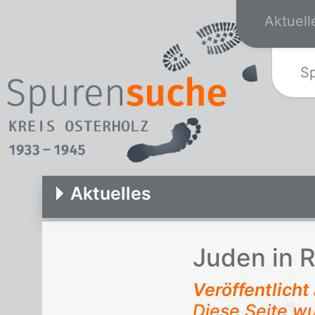
Aktuell
S
Aktuelles
Ju­den in Ri
Veröffentlich
Diese Seite w