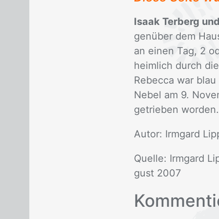
Isaak Terberg un
gen­über dem Hau­se 
an ei­nen Tag, 2 od
heim­lich durch die
Re­bec­ca war blau 
Ne­bel am 9. No­v
ge­trie­ben wor­den.
Au­tor: Irm­gard Lip
Quel­le: Irm­gard Li
gust 2007
Kom­men­ti