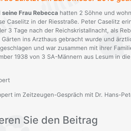
d seine Frau Rebecca
hat­ten 2 Söh­ne und wohn
Ca­se­litz in der Ries­stra­ße. Pe­ter Ca­se­litz er­
er 3 Tage nach der Reichs­kris­tall­nacht, als Re­b
 Gär­ten ins Arzt­haus ge­bracht wur­de und ärzt­li
ge­schla­gen und war zu­sam­men mit ih­rer Fa­mi­
em­ber 1938 von 3 SA-Män­nern aus Les­um in die
­pert
p­pert im Zeit­zeu­gen-Ge­spräch mit Dr. Hans-Pe­te
e­ren Sie den Bei­trag