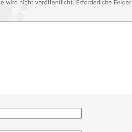
wird nicht ver­öf­fent­licht. Er­for­der­li­che Fel­de