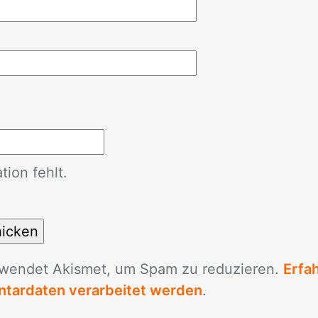
ion fehlt.
­wen­det Akis­met, um Spam zu re­du­zie­ren.
Erfa
tardaten verarbeitet werden
.