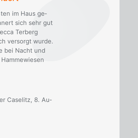
­ten im Haus ge­
in­nert sich sehr gut
ec­ca Ter­berg
ch ver­sorgt wur­de.
lie bei Nacht und
 Ham­me­wie­sen
r Ca­se­litz, 8. Au­