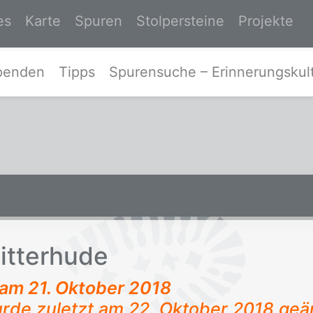
es
Karte
Spuren
Stolpersteine
Projekte
Zur Startseite von Spurensuche-Ost
penden
Tipps
Spurensuche – Erinnerungskult
t­ter­hu­de
t am
21. Oktober 2018
urde zuletzt am 22. Oktober 2018 geä