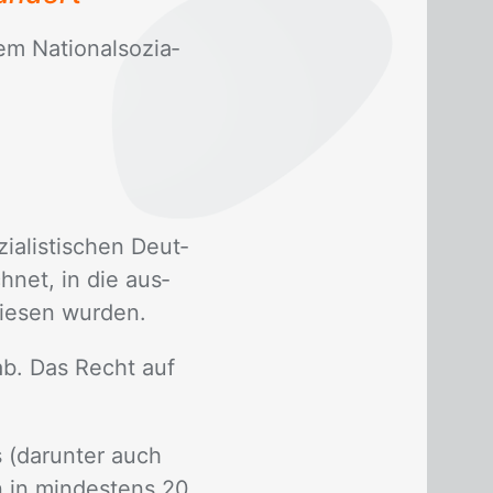
 Na­tio­nal­so­zia­
ia­lis­ti­schen Deut­
h­net, in die aus­
wie­sen wur­den.
ab. Das Recht auf
s (dar­un­ter auch
on in min­des­tens 20