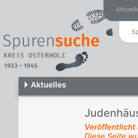
Aktuell
S
Aktuelles
Ju­den­häu
Veröffentlich
Diese Seite w