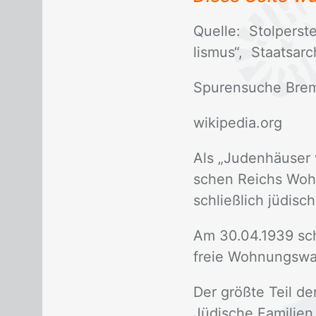
Quel­le: Stol­per­st
lis­mus“, Staats­ar­
Spu­ren­su­che Bre
wi­ki­pe­dia.org
Als „Ju­den­häu­ser 
schen Reichs Wohn­h
schließ­lich jü­di­s
Am 30.04.1939 scha
freie Woh­nungs­wah
Der größ­te Teil de
Jü­di­sche Fa­mi­li­