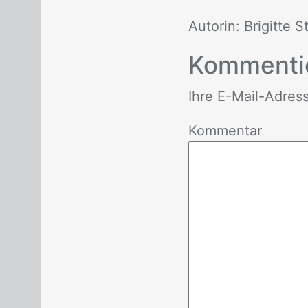
Au­to­rin: Bri­git­te 
Kom­men­ti
Ihre E-Mail-Adres­se 
Kommentar