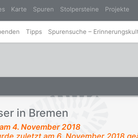
es
Karte
Spuren
Stolpersteine
Projekte
Zur Startseite von Spurensuche-Ost
penden
Tipps
Spurensuche – Erinnerungskult
­ser in Bre­men
t am
4. November 2018
urde zuletzt am 6. November 2018 ge