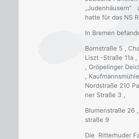
„Ju­den­häu­sern“ zw
hat­te für das NS R
In Bre­men be­fan­d
Born­stra­ße 5 , Char
Liszt -Stra­ße 11a 
, Grö­pe­lin­ger Dei
, Kauf­manns­müh­len
Nord­stra­ße 210 Par
ner Stra­ße 3 ,
Blu­men­stra­ße 26 , 
stra­ße 9
Die Rit­ter­hu­der F