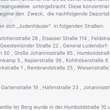
angs­wei­se un­ter­ge­bracht. Die­se kon­zen­trier­
e­gime den Zweck, die nach­fol­gen­de De­por­ta­ti­o
en sich „Ju­den­häu­ser“ in fol­gen­den Stra­ßen:
­lot­ten­stra­ße 28 , El­sas­ser Stra­ße 114 , Feld­st
, Gee­ste­mün­der Stra­ße 22 , Ge­ne­ral Lu­den­dor
ch 50 , Gro­ße Jo­han­nis­stra­ße 85 , Hum­bold­stra­ß
­kamp 5 , Kep­ler­stra­ße 36 , Kohl­hö­ker­stra­ße 6 ,
k­stra­ße 1 , Rem­brand­stra­ße 25 , Wie­sen­stra­ße 
Gar­ten­stra­ße 19 , Ha­fen­stra­ße 23 , Jo­han­nis­st
a­mi­lie ter Berg wur­de in der Hum­bold­stra­ße 10 