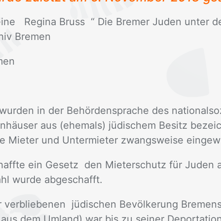
ei­ne Re­gi­na Bruss “ Die Bre­mer Ju­den un­ter dem
chiv Bre­men
­men
wur­den in der Be­hör­den­spra­che des na­tio­nal­so­z
äu­ser aus (ehe­mals) jü­di­schem Be­sitz be­zeic
che Mie­ter und Un­ter­mie­ter zwangs­wei­se ein­ge­
ff­te ein Ge­setz den Mie­ter­schutz für Ju­den 
l wur­de ab­ge­schafft.
r ver­blie­be­nen jü­di­schen Be­völ­ke­rung Bre­men
en aus dem Um­land) war bis zu sei­ner De­por­ta­ti­