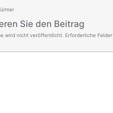
Stür­mer
e­ren Sie den Bei­trag
wird nicht ver­öf­fent­licht. Er­for­der­li­che Fel­de