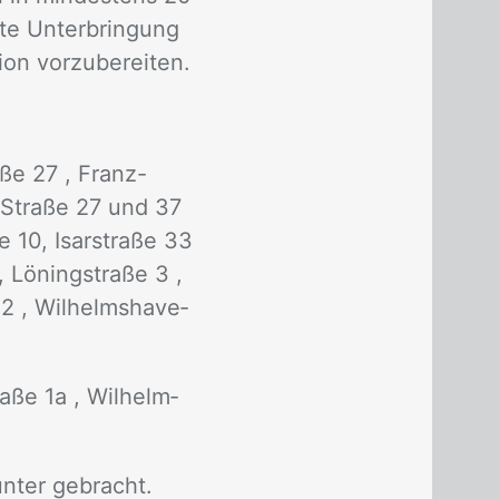
te Un­ter­brin­gung
n vor­zu­be­rei­ten.
ra­ße 27 , Franz-
f- Stra­ße 27 und 37
e 10, Isar­stra­ße 33
 Lö­ning­stra­ße 3 ,
2 , Wil­helms­ha­ve­
ra­ße 1a , Wil­helm­
un­ter ge­bracht.