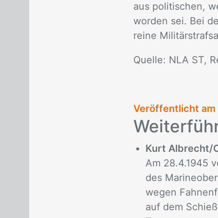
aus po­li­ti­schen, w
wor­den sei. Bei der
rei­ne Mi­li­tär­stra
Quel­le: NLA ST, R
Veröffentlicht am
Wei­ter­füh­
Kurt Albrecht
Am 28.4.1945 ve
des Marineobers
wegen Fahnenfl
auf dem Schieß