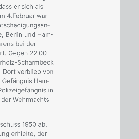
 dass er sich als
 Am 4.Fe­bru­ar war
t­schä­di­gungs­an­
de, Ber­lin und Ham­
h­rens bei der
ört. Ge­gen 22.00
ter­holz-Scharm­beck
. Dort ver­blieb von
 Ge­fäng­nis Ham­
li­zei­ge­fäng­nis in
ht der Wehr­machts­
us­schuss 1950 ab.
ng er­hiel­te, der