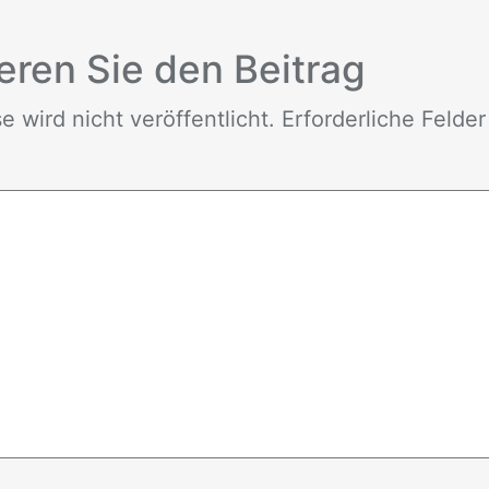
e­ren Sie den Bei­trag
wird nicht ver­öf­fent­licht. Er­for­der­li­che Fel­de