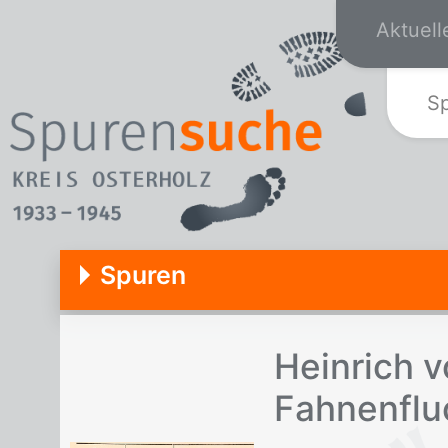
Aktuell
S
Spuren
Hein­rich v
Fah­nen­fl