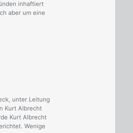
ün­den in­haf­tiert
 sich aber um eine
eck, unter Leitung
n Kurt Albrecht
e Kurt Albrecht
richtet. Wenige