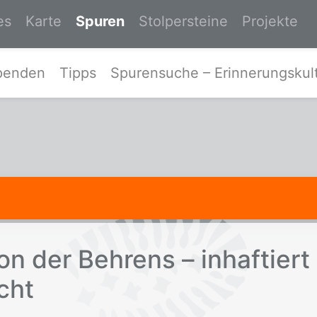
es
Karte
Spuren
Stolpersteine
Projekte
Zur Startseite von Spurensuche-Ost
penden
Tipps
Spurensuche – Erinnerungskult
on der Beh­rens – in­haf­tier
ucht