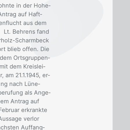
hn­te in der Ho­he­
An­trag auf Haft­
­nen­flucht aus dem
i. Lt. Beh­rens fand
er­holz-Scharm­beck
ort blieb of­fen. Die
t dem Orts­grup­pen­
 mit dem Kreis­lei­
er, am 21.1.1945, er­
dung nach Lü­ne­
­ru­fung als An­ge­
­nem An­trag auf
­bru­ar er­krank­te
us­sa­ge ver­lor
ächs­ten Auf­fang­