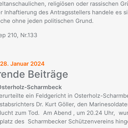
elt­an­schau­li­chen, re­li­giö­sen oder ras­si­schen Gr
 In­haf­tie­rung des An­trags­stel­lers han­de­le es
f­sa­che ohne je­den po­li­ti­schen Grund.
ep 210, Nr.133
28. Januar 2024
ren­de Bei­trä­ge
/Osterholz-Scharmbeck
rurteilte ein Feldgericht in Osterholz-Scharmb
tabsrichters Dr. Kurt Göller, den Marinesoldate
ucht zum Tod. Am Abend , um 20.24 Uhr, wurd
platz des Scharmbecker Schützenvereins hinge