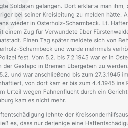
ng­te Sol­da­ten ge­lan­gen. Dort er­klär­te man ihm,
­ri­ger bei sei­ner Kreis­lei­tung zu mel­den hät­te.
ens wie­der in Os­ter­holz-Scharm­beck. Lt. Haft­en
mit ei­nem Zug für Ver­wun­de­te über Fürs­ten­wal­
mat­stadt. Ei­nen Tag spä­ter mel­de­te sich von Be
s­ter­holz-Scharm­beck und wur­de mehr­mals ver­h
­li­zei fest. Vom 5.2. bis 7.2.1945 war er in Os­
nn der Ge­sta­po in Bre­men über­ge­ben zu wer­den
5.2. und war an­schlie­ßend bis zum 27.3.1945 im
n­haf­tiert, von dort kam er bis zum 4.4.1945 ins Po­
em Ur­teil we­gen Fah­nen­flucht durch ein Ge­ric
­burg kam es nicht mehr.
­ent­schä­di­gung lehn­te der Kreis­son­der­hilfs­a
ß es, dass nur der­je­ni­ge eine Haft­ent­schä­di­gu