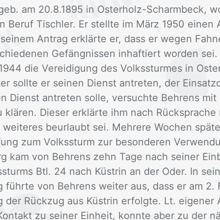
geb. am 20.8.1895 in Os­ter­holz-Scharm­beck, wo
n Be­ruf Tisch­ler. Er stell­te im März 1950 ei­nen 
n sei­nem An­trag er­klär­te er, dass er we­gen Fah
chie­de­nen Ge­fäng­nis­sen in­haf­tiert wor­den se
944 die Ver­ei­di­gung des Volks­stur­mes in Os­t
er soll­te er sei­nen Dienst an­tre­ten, der Ein­satz­
en Dienst an­tre­ten sol­le, ver­such­te Beh­rens mi
u klä­ren. Die­ser er­klär­te ihm nach Rück­spra­che
 wei­te­res be­ur­laubt sei. Meh­re­re Wo­chen spä­t
ru­fung zum Volks­sturm zur be­son­de­ren Ver­wen­
rg kam von Beh­rens zehn Tage nach sei­ner Ein­be
ks­sturms Btl. 24 nach Küs­trin an der Oder. In sei
g führ­te von Beh­rens wei­ter aus, dass er am 2. Fe
er Rück­zug aus Küs­trin er­folg­te. Lt. ei­ge­ner A
n­takt zu sei­ner Ein­heit, konn­te aber zu der n