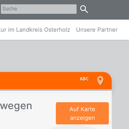
erholz
ur im Landkreis Osterholz
Unsere Partner
t we­gen
Auf Karte
anzeigen