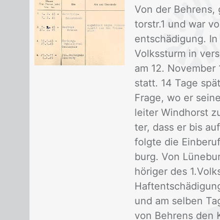
Von der Beh­rens, 
tor­str.1 und war vo
ent­schä­di­gung. I
Volks­sturm in ver­s
am 12. No­vem­ber 1
statt. 14 Tage spä­t
Fra­ge, wo er sei­n
lei­ter Wind­horst z
ter, dass er bis auf
folg­te die Ein­be­
burg. Von Lü­ne­bu
hö­ri­ger des 1.Vol
Haft­ent­schä­di­gun
und am sel­ben Tag d
von Beh­rens den Ko