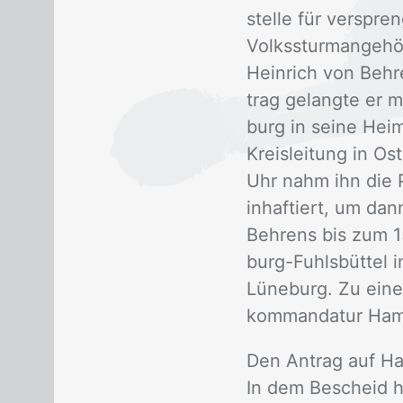
stel­le für ver­spre
Volks­stur­man­ge­hö
Hein­rich von Beh­r
trag ge­lang­te er 
burg in sei­ne Hei­
Kreis­lei­tung in O
Uhr nahm ihn die Po
in­haf­tiert, um da
Beh­rens bis zum 1
burg-Fuhls­büt­tel i
Lü­ne­burg. Zu ei­n
kom­man­da­tur Ham
Den An­trag auf Haft
In dem Be­scheid hie